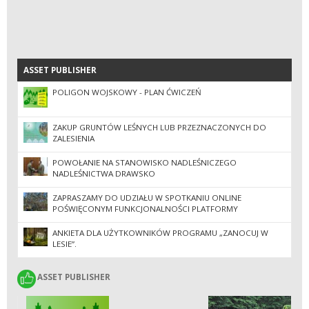
ASSET PUBLISHER
ASSET PUBLISHER
POLIGON WOJSKOWY - PLAN ĆWICZEŃ
ZAKUP GRUNTÓW LEŚNYCH LUB PRZEZNACZONYCH DO
ZALESIENIA
POWOŁANIE NA STANOWISKO NADLEŚNICZEGO
NADLEŚNICTWA DRAWSKO
ZAPRASZAMY DO UDZIAŁU W SPOTKANIU ONLINE
POŚWIĘCONYM FUNKCJONALNOŚCI PLATFORMY
EZAMAWIAJĄCY W RAMACH DYNAMICZNEGO SYSTEMU
ZAKUPÓW DLA USŁUG LEŚNYCH.
ANKIETA DLA UŻYTKOWNIKÓW PROGRAMU „ZANOCUJ W
LESIE”.
ASSET PUBLISHER
ASSET PUBLISHER