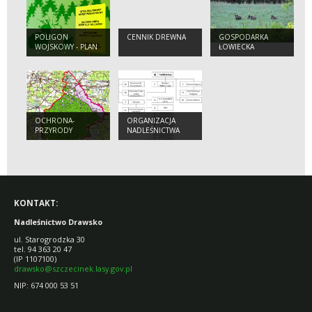
POLIGON
CENNIK DREWNA
GOSPODARKA
WOJSKOWY - PLAN
ŁOWIECKA
ĆWICZEŃ
OCHRONA-
ORGANIZACJA
PRZYRODY
NADLEŚNICTWA
DRAWSKO
KONTAKT:
Nadleśnictwo Drawsko
ul. Starogrodzka 30
tel. 94 363 20 47
(IP 1107100)
drawsko@szczecinek.lasy.gov.pl
NIP: 674 000 53 51