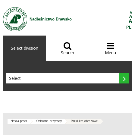
Skip to Content
A
A
Nadleśnictwo Drawsko
A
PL


Select division
Search
Menu

Nasza praca
Ochrona przyrody
Parki krajobrazowe