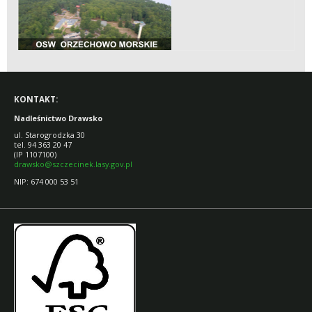
KONTAKT:
Nadleśnictwo Drawsko
ul. Starogrodzka 30
tel. 94 363 20 47
(IP 1107100)
drawsko@szczecinek.lasy.gov.pl
NIP: 674 000 53 51