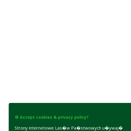
🍪 Accept cookies & privacy policy?
Strony internetowe Las�w Pa�stwowych u�ywaj�