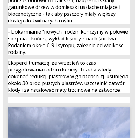
podczas odnowień i zalesień, uzupełnia składy
gatunkowe drzew w domieszki uszlachetniające i
biocenotyczne - tak aby pszczoły miały większy
dostęp do kwitnących roślin.
- Dokarmianie "nowych" rodzin kończymy w połowie
sierpnia - kończą wykład leśnicy z nadleśnictwa. -
Podaniem około 6-9 l syropu, zależnie od wielkości
rodziny.
Eksperci tłumaczą, że wrzesień to czas
przygotowania rodzin do zimy. Trzeba wtedy
dokonać redukcji plastrów w gniazdach, tj. usunięcia
około 30 proc. pustych plastrów, uszczelnić zatwór
kłody i zainstalować maty trzcinowe na zatworze.