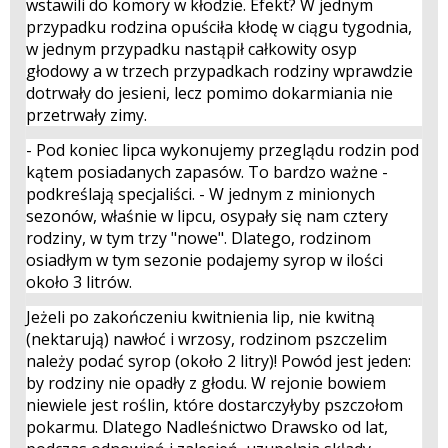
wstawili do komory w kłodzie. Efekt? W jednym
przypadku rodzina opuściła kłodę w ciągu tygodnia,
w jednym przypadku nastąpił całkowity osyp
głodowy a w trzech przypadkach rodziny wprawdzie
dotrwały do jesieni, lecz pomimo dokarmiania nie
przetrwały zimy.
- Pod koniec lipca wykonujemy przeglądu rodzin pod
kątem posiadanych zapasów. To bardzo ważne -
podkreślają specjaliści. - W jednym z minionych
sezonów, właśnie w lipcu, osypały się nam cztery
rodziny, w tym trzy "nowe". Dlatego, rodzinom
osiadłym w tym sezonie podajemy syrop w ilości
około 3 litrów.
Jeżeli po zakończeniu kwitnienia lip, nie kwitną
(nektarują) nawłoć i wrzosy, rodzinom pszczelim
należy podać syrop (około 2 litry)! Powód jest jeden:
by rodziny nie opadły z głodu. W rejonie bowiem
niewiele jest roślin, które dostarczyłyby pszczołom
pokarmu. Dlatego Nadleśnictwo Drawsko od lat,