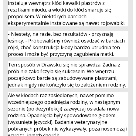
instaluje wewnątrz kłód kawałki plastrów z
resztkami miodu, a wlotki do kłód smaruje się
propolisem. W niektórych barciach
eksperymentalnie instalowane są nawet rojowabiki.
- Niestety, na razie, bez rezultatów - przyznają
leśnicy. - Próbowaliśmy również osadzać w barciach
rójki, choć konstrukcja kłody bardzo utrudnia ten
proces i może być przyczyną zagubienia matki.
Ten sposób w Drawsku się nie sprawdza. Żadna z
prób nie zakończyła się sukcesem. We wnętrzu
początkowo barcie są zabudowywane plastrami,
jednak nigdy nie kończyło się to założeniem rodziny.
Ale w kłodach raz zasiedlonych, nawet pomimo
wcześniejszego opadnięcia rodziny, w następnym
sezonie (po dezynfekcji) zazwyczaj osiadała nowa
rodzina. Opadnięcia były spowodowane głodem
(wysunięte języczki). Badania weterynaryjne
pobranych próbek nie wykazywały, poza nosemozą i
warozą, innych chorób.