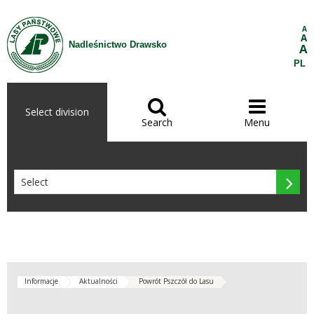
Skip to Content
A
A
Nadleśnictwo Drawsko
A
PL


Select division
Search
Menu

Informacje
Aktualności
Powrót Pszczół do Lasu